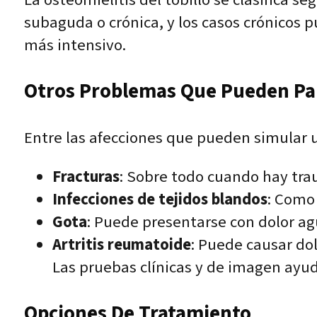
La osteomielitis del tobillo se clasifica s
subaguda o crónica, y los casos crónicos p
más intensivo.
Otros Problemas Que Pueden Pare
Entre las afecciones que pueden simular un
Fracturas
: Sobre todo cuando hay tr
Infecciones de tejidos blandos
: Como 
Gota
: Puede presentarse con dolor ag
Artritis reumatoide
: Puede causar dol
Las pruebas clínicas y de imagen ayu
Opciones De Tratamiento