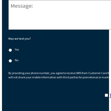
Message:
*
May we text you?
*
Yes
No
By providing your phone number, you agree to receive SMS from Customer Care fr
will not share your mobile information with third parties for promotional or marke
I a