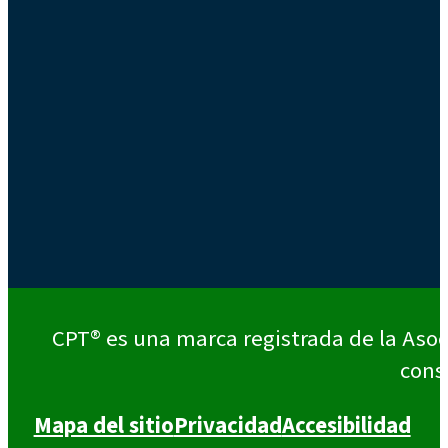
CPT® es una marca registrada de la Asoc
cons
Mapa del sitio
Privacidad
Accesibilidad