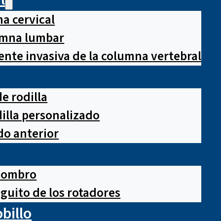
a cervical
lumna lumbar
nte invasiva de la columna vertebral
e rodilla
illa personalizado
o anterior
hombro
guito de los rotadores
obillo