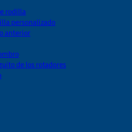
e rodilla
lla personalizado
o anterior
hombro
uito de los rotadores
o