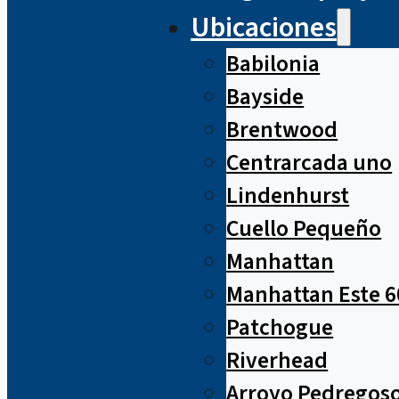
Ubicaciones
Babilonia
Bayside
Brentwood
Centrarcada uno
Lindenhurst
Cuello Pequeño
Manhattan
Manhattan Este 6
Patchogue
Riverhead
Arroyo Pedregos