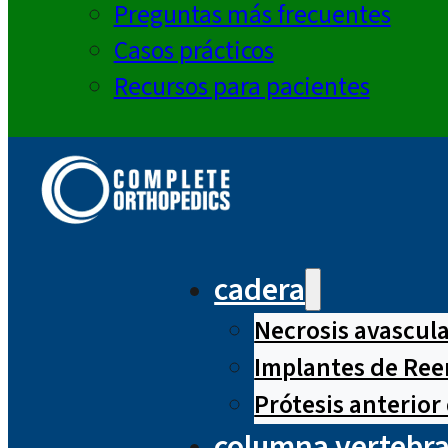
Preguntas más frecuentes
Casos prácticos
Recursos para pacientes
cadera
Necrosis avascul
Implantes de Ree
Prótesis anterior
columna vertebra