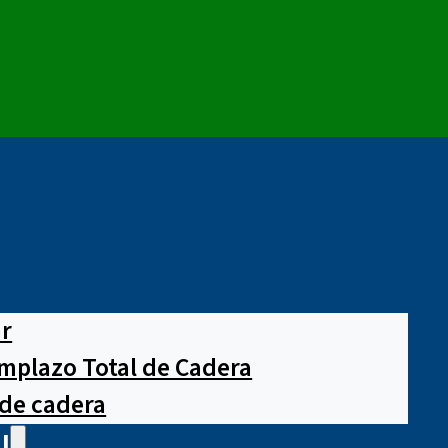
ar
mplazo Total de Cadera
 de cadera
l