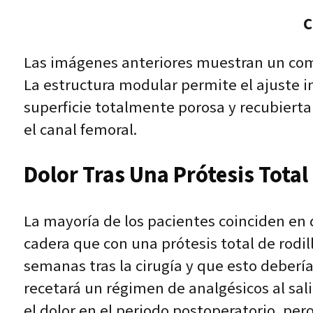
C
Las imágenes anteriores muestran un comp
La estructura modular permite el ajuste int
superficie totalmente porosa y recubierta 
el canal femoral.
Dolor Tras Una Prótesis Total
La mayoría de los pacientes coinciden en 
cadera que con una prótesis total de rodil
semanas tras la cirugía y que esto deberí
recetará un régimen de analgésicos al sal
el dolor en el periodo postoperatorio, pero