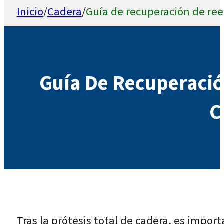
Inicio
/
Cadera
/
Guía de recuperación de re
Guía De Recuperació
C
Tras la prótesis total de cadera, es import