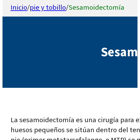
Inicio
/
pie y tobillo
/
Sesamoidectomía
Sesam
La sesamoidectomía es una cirugía para e
huesos pequeños se sitúan dentro del tend
pie (primer metatarsofalange, o MTP) se