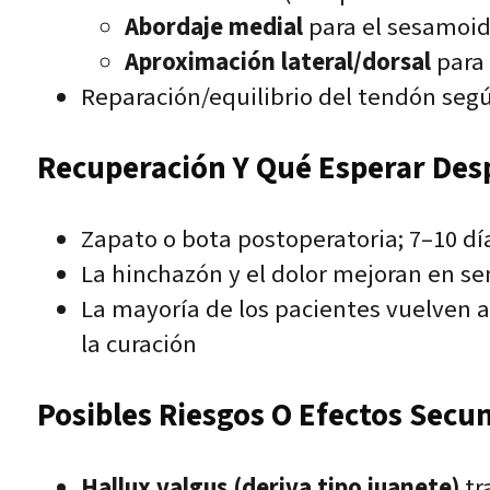
Abordaje medial
para el sesamoid
Aproximación lateral/dorsal
para 
Reparación/equilibrio del tendón según
Recuperación Y Qué Esperar Des
Zapato o bota postoperatoria; 7–10 dí
La hinchazón y el dolor mejoran en s
La mayoría de los pacientes vuelven a
la curación
Posibles Riesgos O Efectos Secu
Hallux valgus (deriva tipo juanete)
tr