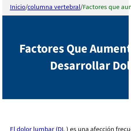
Inicio
/
columna vertebral
/
Factores que aum
Factores Que Aument
Desarrollar Dol
El dolor lumbar (DL
) es una afección frec