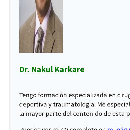
Dr. Nakul Karkare
Tengo formación especializada en ciru
deportiva y traumatología. Me especial
la mayor parte del contenido de esta p
Puedes ver mi CV completo en
mi págin