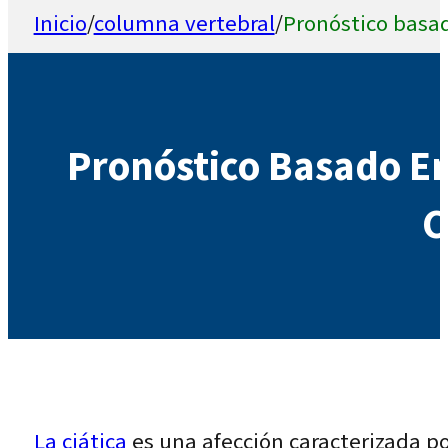
Inicio
/
columna vertebral
/
Pronóstico basad
Pronóstico Basado En
C
La ciática
es una afección caracterizada por