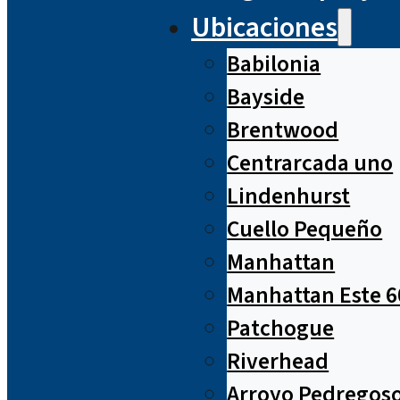
Ubicaciones
Babilonia
Bayside
Brentwood
Centrarcada uno
Lindenhurst
Cuello Pequeño
Manhattan
Manhattan Este 6
Patchogue
Riverhead
Arroyo Pedregos