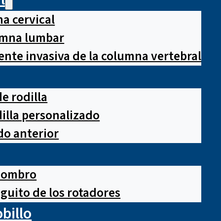
a cervical
lumna lumbar
nte invasiva de la columna vertebral
e rodilla
illa personalizado
o anterior
hombro
guito de los rotadores
obillo