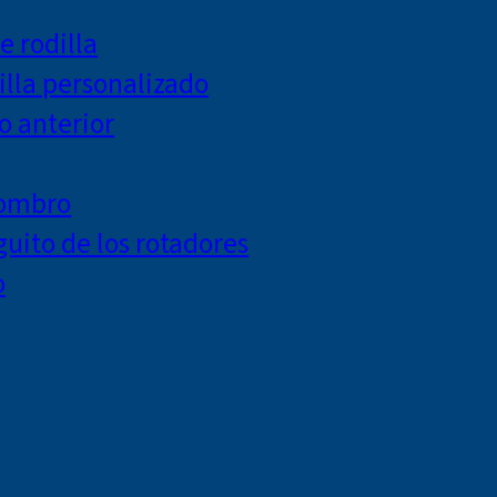
e rodilla
lla personalizado
o anterior
hombro
uito de los rotadores
o