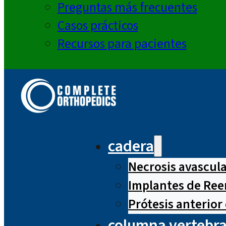
Preguntas más frecuentes
Casos prácticos
Recursos para pacientes
cadera
Necrosis avascul
Implantes de Ree
Prótesis anterior
columna vertebra