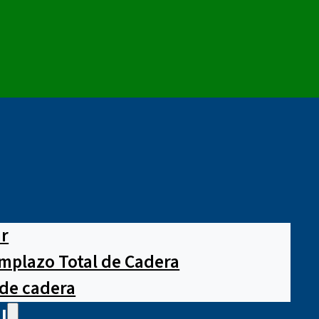
ar
mplazo Total de Cadera
 de cadera
l