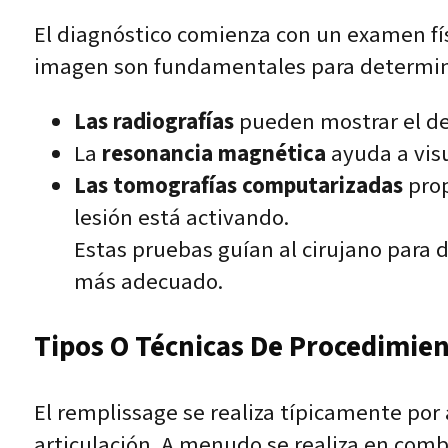
El diagnóstico comienza con un examen fís
imagen son fundamentales para determina
Las radiografías
pueden mostrar el defe
La
resonancia magnética
ayuda a visu
Las tomografías computarizadas
prop
lesión está activando.
Estas pruebas guían al cirujano para d
más adecuado.
Tipos O Técnicas De Procedimient
El remplissage se realiza típicamente por 
articulación. A menudo se realiza en comb