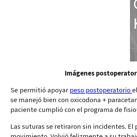
Imágenes postoperatoria
Se permitió apoyar
peso postoperatorio
e
se manejó bien con oxicodona + paracetamol
paciente cumplió con el programa de fisiot
Las suturas se retiraron sin incidentes. E
movimiento. Volvió felizmente a su trabajo