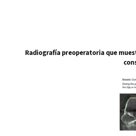
Radiografía preoperatoria que muestra
cons