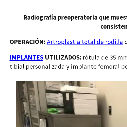
Radiografía preoperatoria que muestra
consisten
OPERACIÓN:
Artroplastia total de rodilla
d
IMPLANTES
UTILIZADOS:
rótula de 35 mm
tibial personalizada y implante femoral pe