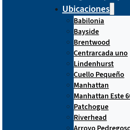
Ubicaciones
Babilonia
Bayside
Brentwood
Centrarcada uno
Lindenhurst
Cuello Pequeño
Manhattan
Manhattan Este 6
Patchogue
Riverhead
Arroyo Pedregos