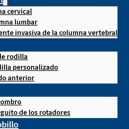
a cervical
lumna lumbar
nte invasiva de la columna vertebral
e rodilla
illa personalizado
o anterior
hombro
guito de los rotadores
obillo