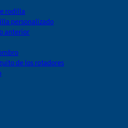
e rodilla
lla personalizado
o anterior
hombro
uito de los rotadores
o