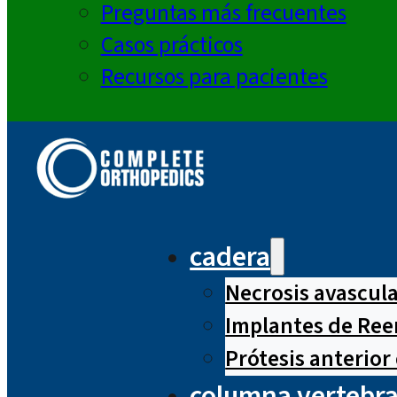
Preguntas más frecuentes
Casos prácticos
Recursos para pacientes
cadera
Necrosis avascul
Implantes de Ree
Prótesis anterior
columna vertebra