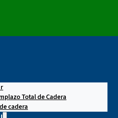
ar
mplazo Total de Cadera
 de cadera
l