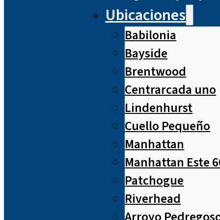
Ubicaciones
Babilonia
Bayside
Brentwood
Centrarcada uno
Lindenhurst
Cuello Pequeño
Manhattan
Manhattan Este 6
Patchogue
Riverhead
Arroyo Pedregos