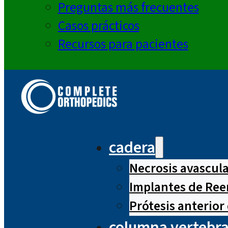
Preguntas más frecuentes
Casos prácticos
Recursos para pacientes
cadera
Necrosis avascul
Implantes de Ree
Prótesis anterior
columna vertebra