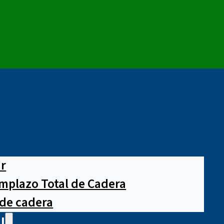
ar
mplazo Total de Cadera
 de cadera
l