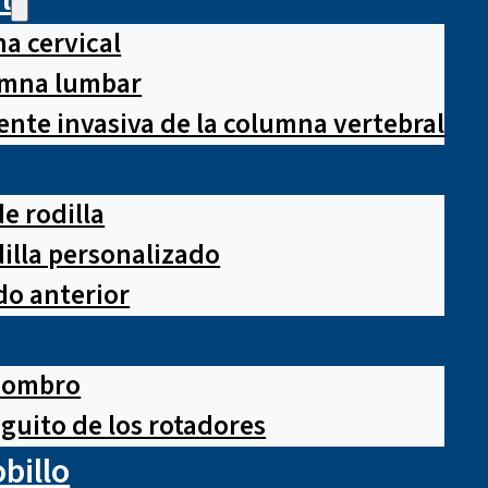
a cervical
lumna lumbar
nte invasiva de la columna vertebral
e rodilla
illa personalizado
o anterior
hombro
guito de los rotadores
obillo