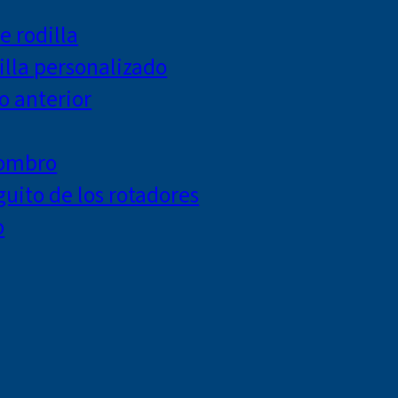
e rodilla
lla personalizado
o anterior
hombro
uito de los rotadores
o