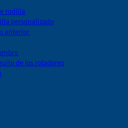
e rodilla
lla personalizado
o anterior
hombro
uito de los rotadores
o