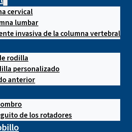
a cervical
lumna lumbar
nte invasiva de la columna vertebral
e rodilla
illa personalizado
o anterior
hombro
guito de los rotadores
obillo