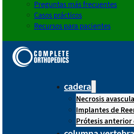
Preguntas más frecuentes
Casos prácticos
Recursos para pacientes
cadera
Necrosis avascul
Implantes de Ree
Prótesis anterior
columna vertebra