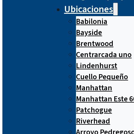
Ubicaciones
Babilonia
Bayside
Brentwood
Centrarcada uno
Lindenhurst
Cuello Pequeño
Manhattan
Manhattan Este 6
Patchogue
Riverhead
Arroyo Pedregos