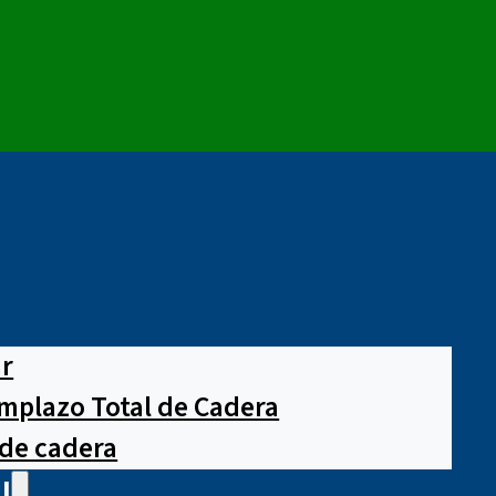
ar
mplazo Total de Cadera
 de cadera
l