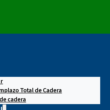
ar
mplazo Total de Cadera
 de cadera
l