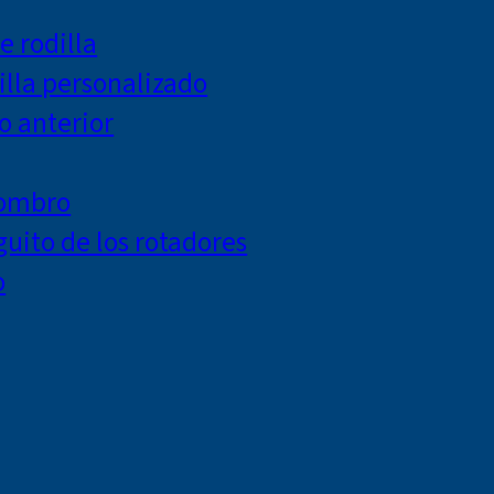
e rodilla
lla personalizado
o anterior
hombro
uito de los rotadores
o