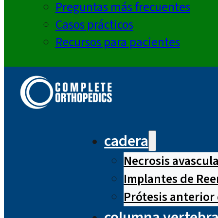
Preguntas más frecuentes
Casos prácticos
Recursos para pacientes
cadera
Necrosis avascul
Implantes de Ree
Prótesis anterior
columna vertebra