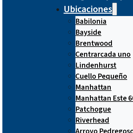
Ubicaciones
Babilonia
Bayside
Brentwood
Centrarcada uno
Lindenhurst
Cuello Pequeño
Manhattan
Manhattan Este 6
Patchogue
Riverhead
Arroyo Pedregos