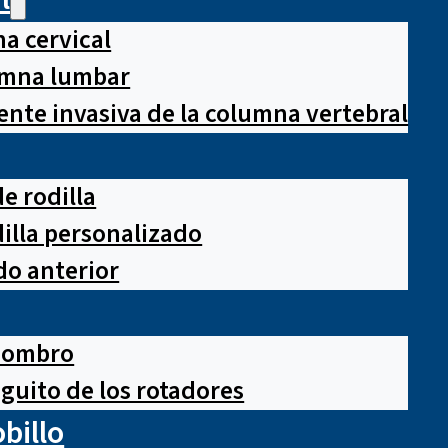
a cervical
lumna lumbar
nte invasiva de la columna vertebral
e rodilla
illa personalizado
o anterior
hombro
guito de los rotadores
obillo