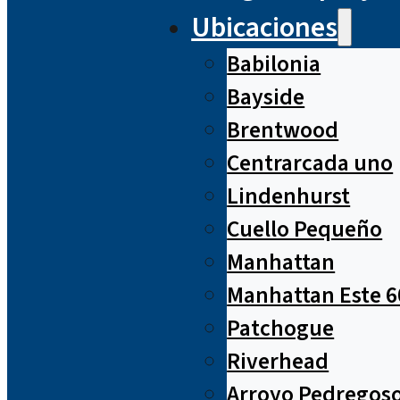
Ubicaciones
Babilonia
Bayside
Brentwood
Centrarcada uno
Lindenhurst
Cuello Pequeño
Manhattan
Manhattan Este 6
Patchogue
Riverhead
Arroyo Pedregos