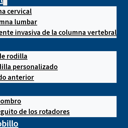
a cervical
lumna lumbar
nte invasiva de la columna vertebral
e rodilla
illa personalizado
o anterior
hombro
guito de los rotadores
obillo