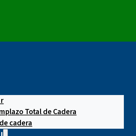
ar
mplazo Total de Cadera
 de cadera
l