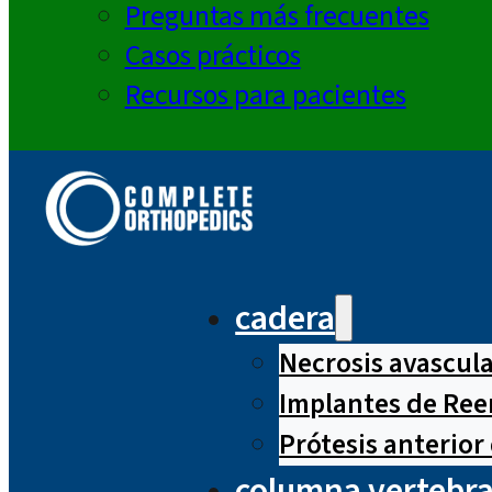
Preguntas más frecuentes
Casos prácticos
Recursos para pacientes
cadera
Necrosis avascul
Implantes de Ree
Prótesis anterior
columna vertebra