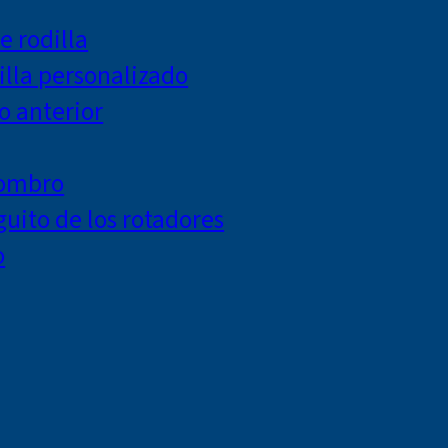
e rodilla
lla personalizado
o anterior
hombro
uito de los rotadores
o