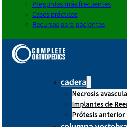
Preguntas más frecuentes
Casos prácticos
Recursos para pacientes
cadera
Necrosis avascul
Implantes de Ree
Prótesis anterior
columna vertebra