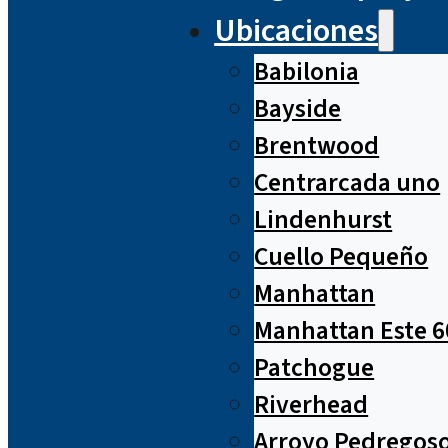
Ubicaciones
Babilonia
Bayside
Brentwood
Centrarcada uno
Lindenhurst
Cuello Pequeño
Manhattan
Manhattan Este 6
Patchogue
Riverhead
Arroyo Pedregos