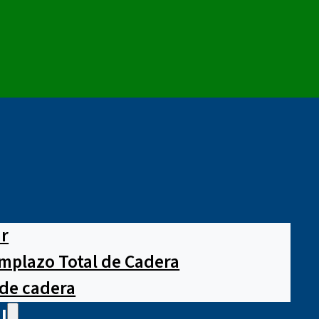
ar
mplazo Total de Cadera
 de cadera
l