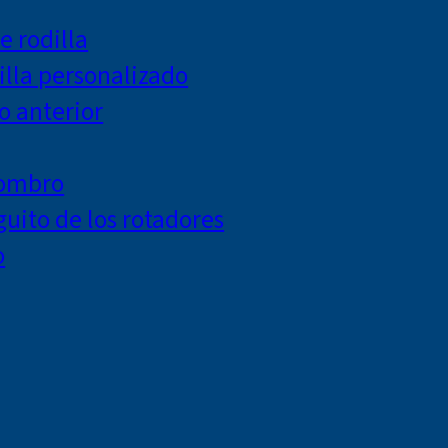
e rodilla
lla personalizado
o anterior
hombro
uito de los rotadores
o