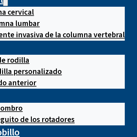
a cervical
lumna lumbar
nte invasiva de la columna vertebral
e rodilla
illa personalizado
o anterior
hombro
guito de los rotadores
obillo