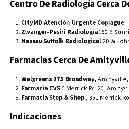
Centro De Radiología Cerca De
CityMD Atención Urgente Copiague
–
Zwanger-Pesiri Radiología
150 E Sunr
Nassau Suffolk Radiological
20 W John
Farmacias Cerca De Amityvill
Walgreens 275 Broadway,
Amityville,
Farmacia CVS
0 Merrick Rd 20, Amityvi
Farmacia Stop & Shop
, 351 Merrick Ro
Indicaciones