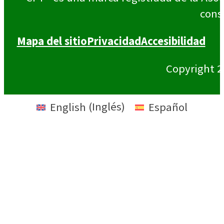
cons
Mapa del sitio
Privacidad
Accesibilidad
Copyright 2
English
(
Inglés
)
Español