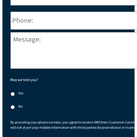
Phone
*
Message:
*
May we text you?
*
Yes
No
By providing your phone number, you agree to receive SMS from Customer Care fr
will not share your mobile information with third parties for promotional or marke