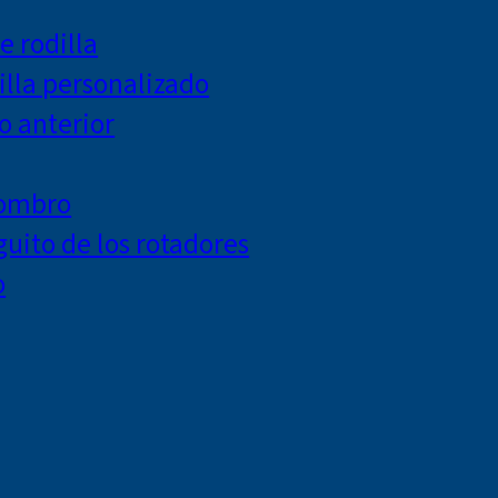
e rodilla
lla personalizado
o anterior
hombro
uito de los rotadores
o