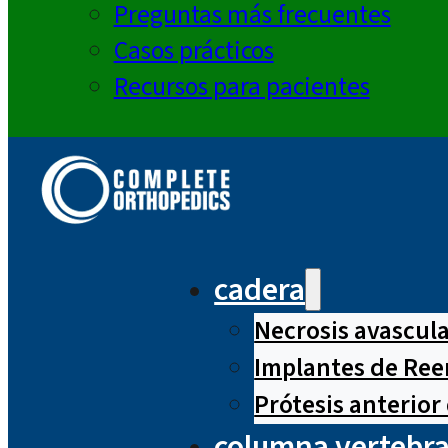
Preguntas más frecuentes
Casos prácticos
Recursos para pacientes
cadera
Necrosis avascul
Implantes de Ree
Prótesis anterior
columna vertebra