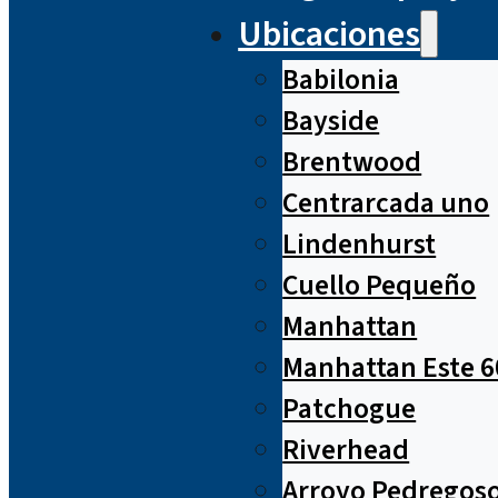
Ubicaciones
Babilonia
Bayside
Brentwood
Centrarcada uno
Lindenhurst
Cuello Pequeño
Manhattan
Manhattan Este 6
Patchogue
Riverhead
Arroyo Pedregos