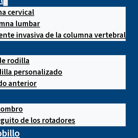
a cervical
lumna lumbar
nte invasiva de la columna vertebral
e rodilla
illa personalizado
o anterior
hombro
guito de los rotadores
obillo