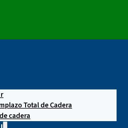
ar
mplazo Total de Cadera
 de cadera
l