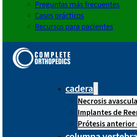
Preguntas más frecuentes
Casos prácticos
Recursos para pacientes
cadera
Necrosis avascul
Implantes de Ree
Prótesis anterior
columna vertebra