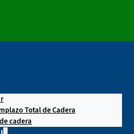
ar
mplazo Total de Cadera
 de cadera
l