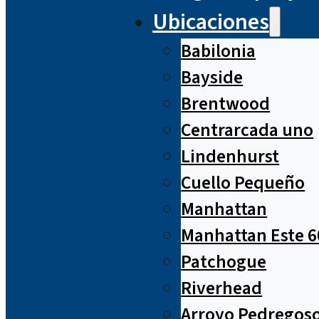
Ubicaciones
Babilonia
Bayside
Brentwood
Centrarcada uno
Lindenhurst
Cuello Pequeño
Manhattan
Manhattan Este 6
Patchogue
Riverhead
Arroyo Pedregos