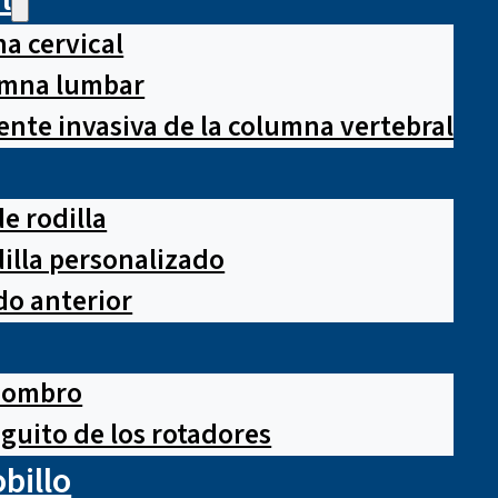
a cervical
lumna lumbar
nte invasiva de la columna vertebral
e rodilla
illa personalizado
o anterior
hombro
guito de los rotadores
obillo