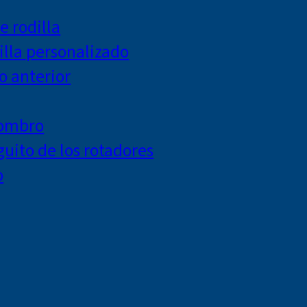
e rodilla
lla personalizado
o anterior
hombro
uito de los rotadores
o