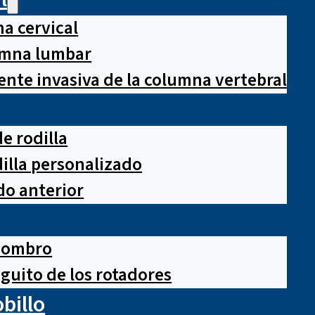
a cervical
lumna lumbar
nte invasiva de la columna vertebral
e rodilla
illa personalizado
o anterior
hombro
guito de los rotadores
obillo