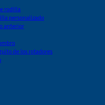
e rodilla
lla personalizado
o anterior
hombro
uito de los rotadores
o