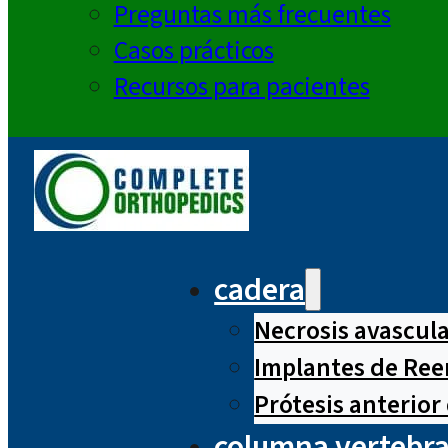
Preguntas más frecuentes
Casos prácticos
Recursos para pacientes
cadera
Necrosis avascul
Implantes de Ree
Prótesis anterior
columna vertebra