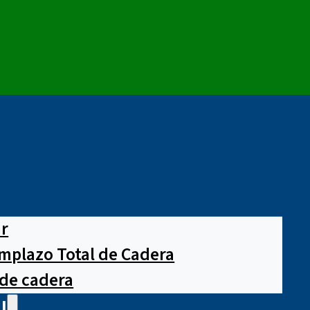
ar
mplazo Total de Cadera
 de cadera
l