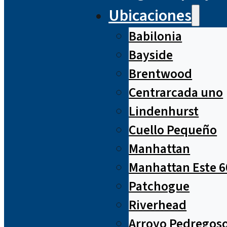
Ubicaciones
Babilonia
Bayside
Brentwood
Centrarcada uno
Lindenhurst
Cuello Pequeño
Manhattan
Manhattan Este 6
Patchogue
Riverhead
Arroyo Pedregos