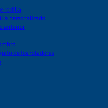
e rodilla
lla personalizado
o anterior
hombro
uito de los rotadores
o