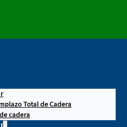
ar
mplazo Total de Cadera
 de cadera
l