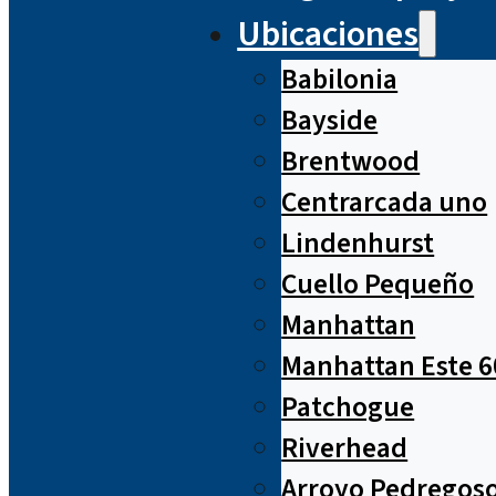
Ubicaciones
Babilonia
Bayside
Brentwood
Centrarcada uno
Lindenhurst
Cuello Pequeño
Manhattan
Manhattan Este 6
Patchogue
Riverhead
Arroyo Pedregos