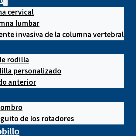
a cervical
lumna lumbar
nte invasiva de la columna vertebral
e rodilla
illa personalizado
o anterior
hombro
guito de los rotadores
obillo