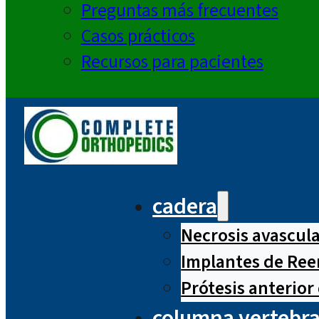
Preguntas más frecuentes
Casos prácticos
Recursos para pacientes
cadera
Necrosis avascul
Implantes de Ree
Prótesis anterior
columna vertebra