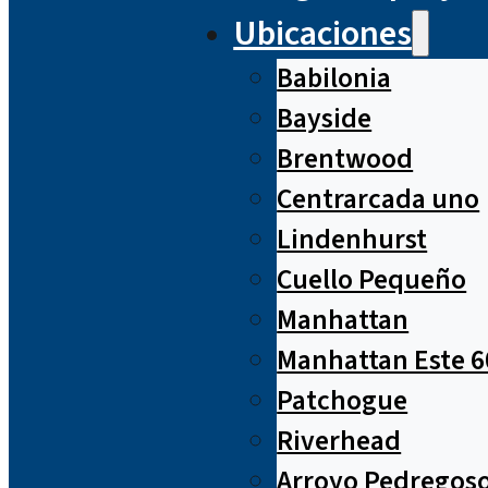
Ubicaciones
Babilonia
Bayside
Brentwood
Centrarcada uno
Lindenhurst
Cuello Pequeño
Manhattan
Manhattan Este 6
Patchogue
Riverhead
Arroyo Pedregos