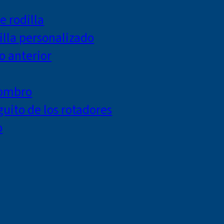
e rodilla
lla personalizado
o anterior
hombro
uito de los rotadores
o