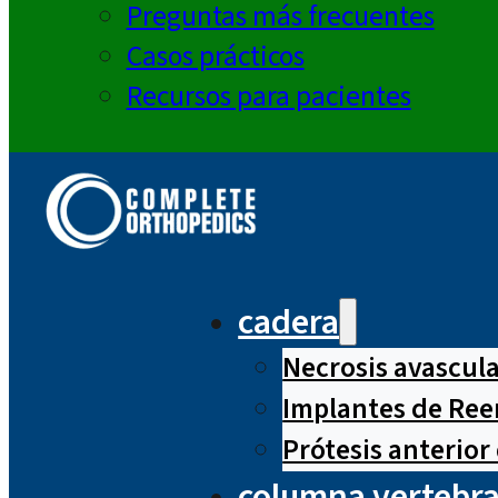
Preguntas más frecuentes
Casos prácticos
Recursos para pacientes
cadera
Necrosis avascul
Implantes de Ree
Prótesis anterior
columna vertebra