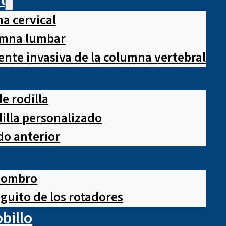
a cervical
lumna lumbar
nte invasiva de la columna vertebral
e rodilla
illa personalizado
o anterior
hombro
guito de los rotadores
obillo