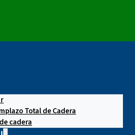
ar
mplazo Total de Cadera
 de cadera
l