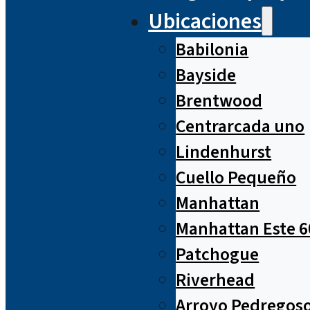
Ubicaciones
Babilonia
Bayside
Brentwood
Centrarcada uno
Lindenhurst
Cuello Pequeño
Manhattan
Manhattan Este 6
Patchogue
Riverhead
Arroyo Pedregos