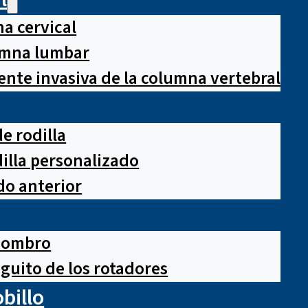
a cervical
lumna lumbar
nte invasiva de la columna vertebral
e rodilla
illa personalizado
o anterior
hombro
guito de los rotadores
obillo