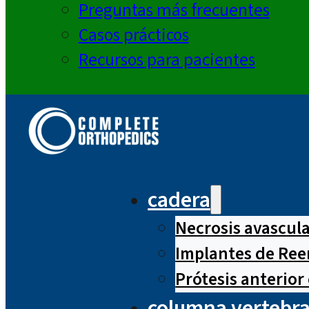
Preguntas más frecuentes
Casos prácticos
Recursos para pacientes
cadera
Necrosis avascul
Implantes de Ree
Prótesis anterior
columna vertebra