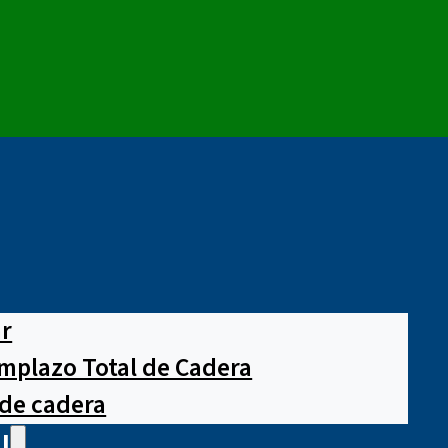
ar
mplazo Total de Cadera
 de cadera
l