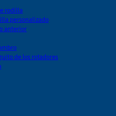
e rodilla
lla personalizado
o anterior
hombro
uito de los rotadores
o