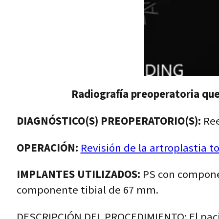
Radiografía preoperatoria que 
DIAGNÓSTICO(S) PREOPERATORIO(S):
Ree
OPERACIÓN:
Revisión de la artroplastia to
IMPLANTES UTILIZADOS:
PS con componen
componente tibial de 67 mm.
DESCRIPCIÓN DEL PROCEDIMIENTO: El pacien