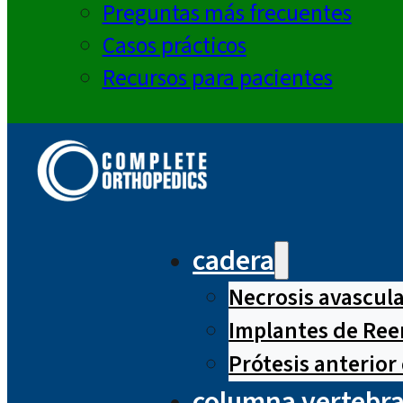
Preguntas más frecuentes
Casos prácticos
Recursos para pacientes
cadera
Necrosis avascul
Implantes de Ree
Prótesis anterior
columna vertebra