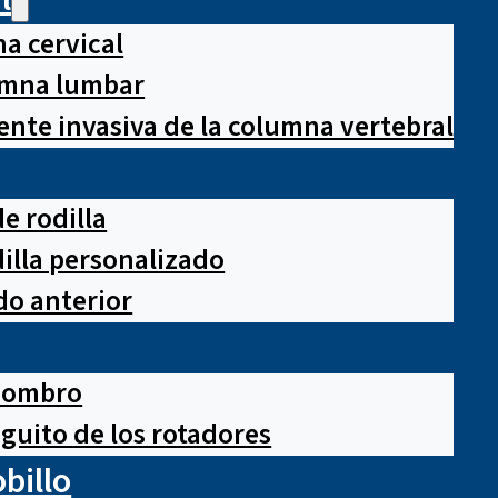
a cervical
lumna lumbar
nte invasiva de la columna vertebral
e rodilla
illa personalizado
o anterior
hombro
guito de los rotadores
obillo