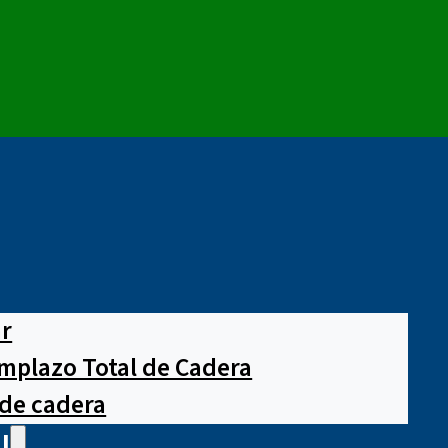
ar
mplazo Total de Cadera
 de cadera
l