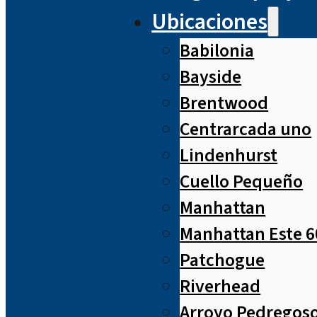
Ubicaciones
Babilonia
Bayside
Brentwood
Centrarcada uno
Lindenhurst
Cuello Pequeño
Manhattan
Manhattan Este 6
Patchogue
Riverhead
Arroyo Pedregos