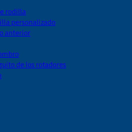
e rodilla
lla personalizado
o anterior
hombro
uito de los rotadores
o