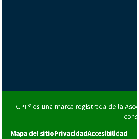
CPT® es una marca registrada de la Asoc
cons
Mapa del sitio
Privacidad
Accesibilidad