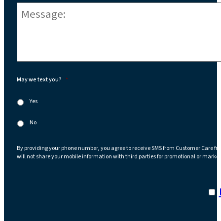
Message:
*
May we text you?
*
Yes
No
By providing your phone number, you agree to receive SMS from Customer Care fr
will not share your mobile information with third parties for promotional or marke
I a