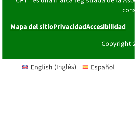
CPT® es una marca registrada de la Asoc
cons
Mapa del sitio
Privacidad
Accesibilidad
Copyright 2
English
(
Inglés
)
Español