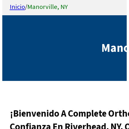
Inicio
/
Manorville, NY
Manor
¡Bienvenido A Complete Orth
Confianza En Riverhead, NY, Q