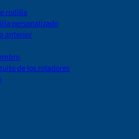
e rodilla
lla personalizado
o anterior
hombro
uito de los rotadores
o