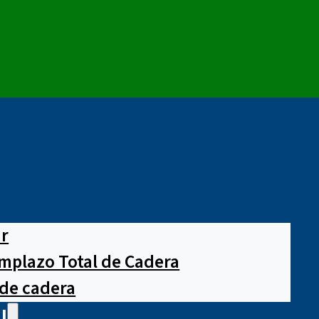
ar
mplazo Total de Cadera
 de cadera
l