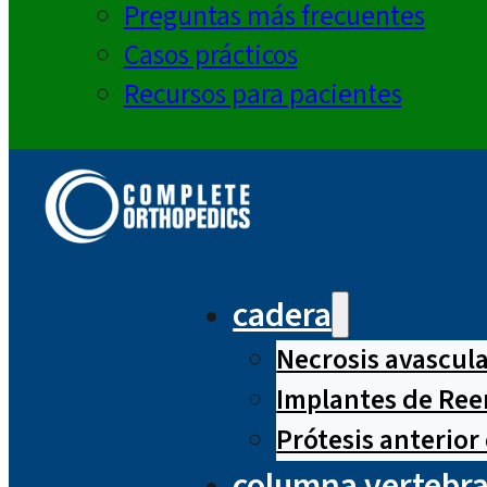
Preguntas más frecuentes
Casos prácticos
Recursos para pacientes
cadera
Necrosis avascul
Implantes de Ree
Prótesis anterior
columna vertebra