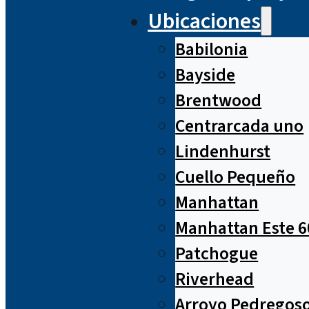
Ubicaciones
Babilonia
Bayside
Brentwood
Centrarcada uno
Lindenhurst
Cuello Pequeño
Manhattan
Manhattan Este 6
Patchogue
Riverhead
Arroyo Pedregos