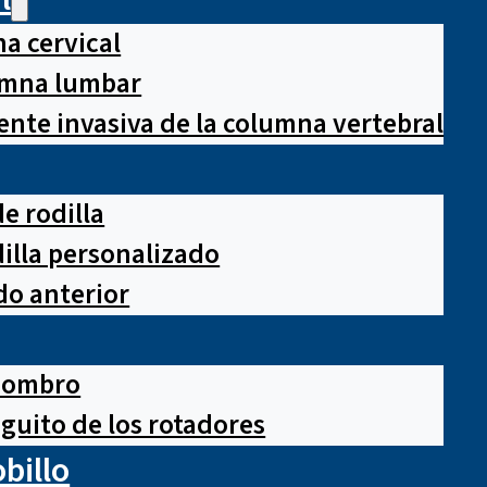
a cervical
lumna lumbar
nte invasiva de la columna vertebral
e rodilla
illa personalizado
o anterior
hombro
guito de los rotadores
obillo