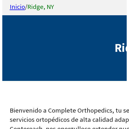
Inicio
/
Ridge, NY
Ri
Bienvenido a Complete Orthopedics, tu ser
servicios ortopédicos de alta calidad ada
Centereach, nos enorgullece extender nuest