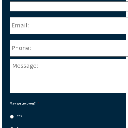
Email:
*
Phone
*
Message:
*
May we text you?
*
Yes