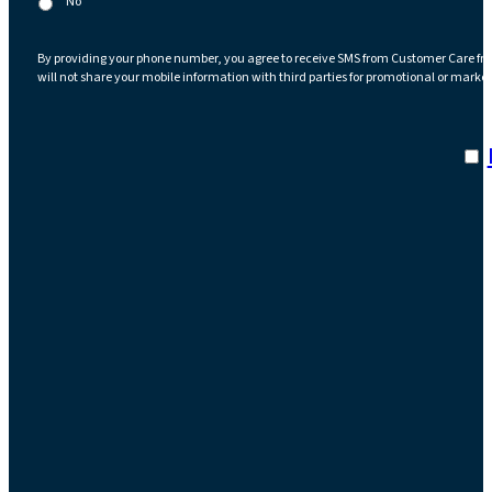
No
By providing your phone number, you agree to receive SMS from Customer Care fr
will not share your mobile information with third parties for promotional or marke
I a