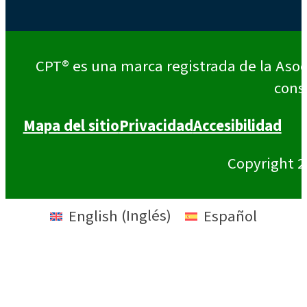
CPT® es una marca registrada de la Asoc
cons
Mapa del sitio
Privacidad
Accesibilidad
Copyright 2
English
(
Inglés
)
Español