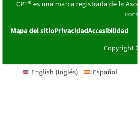
CPT® es una marca registrada de la Asoc
cons
Mapa del sitio
Privacidad
Accesibilidad
Copyright 2
English
(
Inglés
)
Español