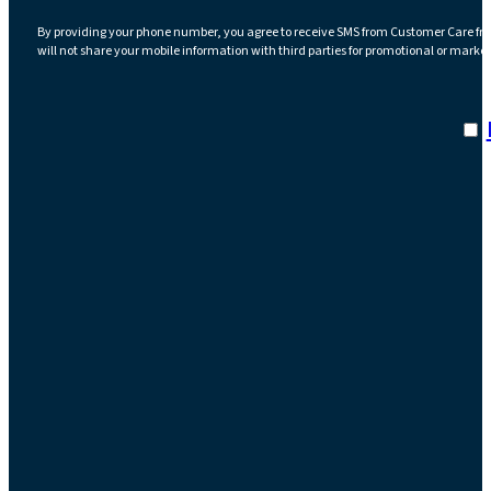
By providing your phone number, you agree to receive SMS from Customer Care fr
will not share your mobile information with third parties for promotional or marke
I a