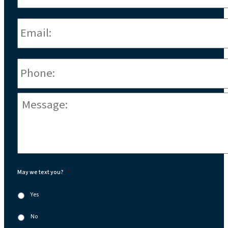
Email:
*
Phone
*
Message:
*
May we text you?
*
Yes
No