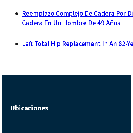
Reemplazo Complejo De Cadera Por D
Cadera En Un Hombre De 49 Años
Left Total Hip Replacement In An 82-Y
Ubicaciones