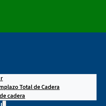
ar
mplazo Total de Cadera
 de cadera
l