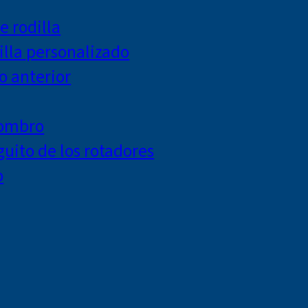
e rodilla
lla personalizado
o anterior
hombro
uito de los rotadores
o