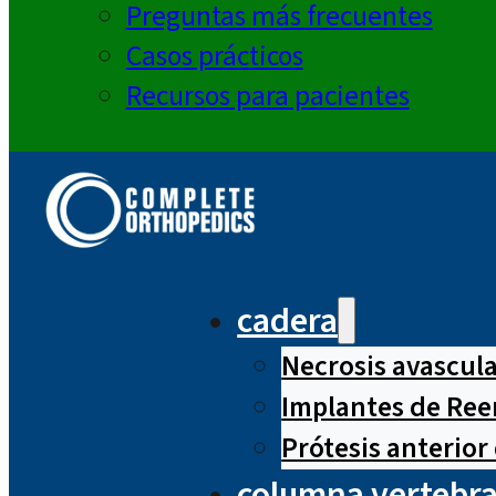
Preguntas más frecuentes
Casos prácticos
Recursos para pacientes
cadera
Necrosis avascul
Implantes de Ree
Prótesis anterior
columna vertebra