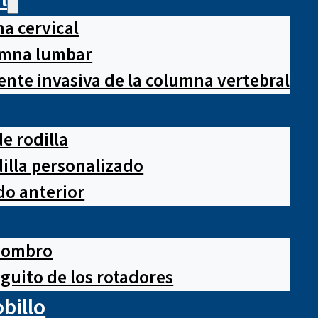
a cervical
lumna lumbar
nte invasiva de la columna vertebral
e rodilla
illa personalizado
o anterior
hombro
guito de los rotadores
obillo