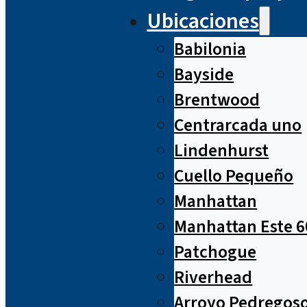
Ubicaciones
Babilonia
Bayside
Brentwood
Centrarcada uno
Lindenhurst
Cuello Pequeño
Manhattan
Manhattan Este 6
Patchogue
Riverhead
Arroyo Pedregos