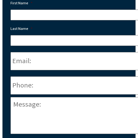
First Name
*
Last Name
*
Email:
*
Phone
*
Message:
*