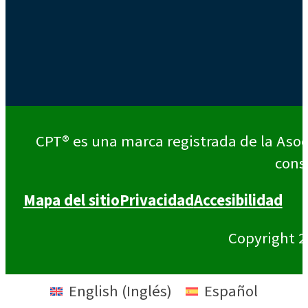
CPT® es una marca registrada de la Asoc
cons
Mapa del sitio
Privacidad
Accesibilidad
Copyright 2
English
(
Inglés
)
Español