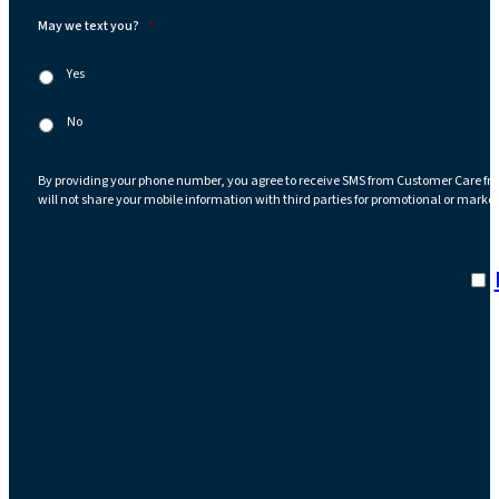
May we text you?
*
Yes
No
By providing your phone number, you agree to receive SMS from Customer Care fr
will not share your mobile information with third parties for promotional or marke
I a