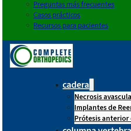
Preguntas más frecuentes
Casos prácticos
Recursos para pacientes
cadera
Necrosis avascul
Implantes de Ree
Prótesis anterior
columna vertebra