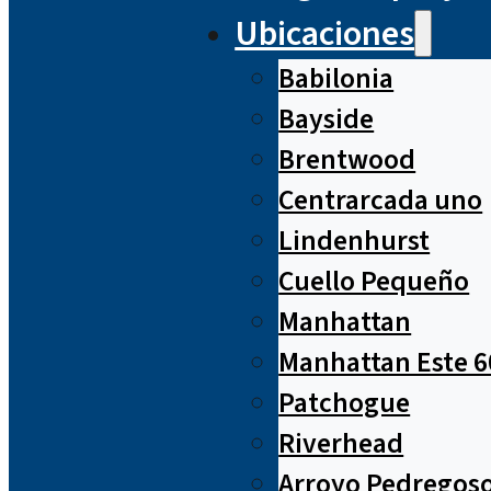
Ubicaciones
Babilonia
Bayside
Brentwood
Centrarcada uno
Lindenhurst
Cuello Pequeño
Manhattan
Manhattan Este 6
Patchogue
Riverhead
Arroyo Pedregos