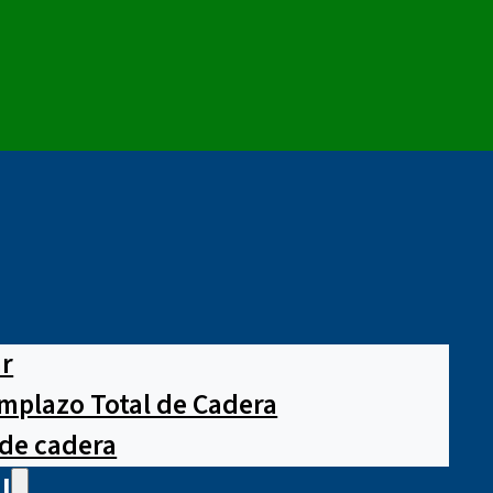
ar
mplazo Total de Cadera
 de cadera
l