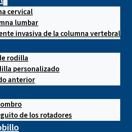
a cervical
lumna lumbar
nte invasiva de la columna vertebral
e rodilla
illa personalizado
o anterior
hombro
guito de los rotadores
obillo