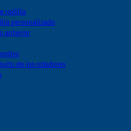
e rodilla
lla personalizado
o anterior
hombro
uito de los rotadores
o